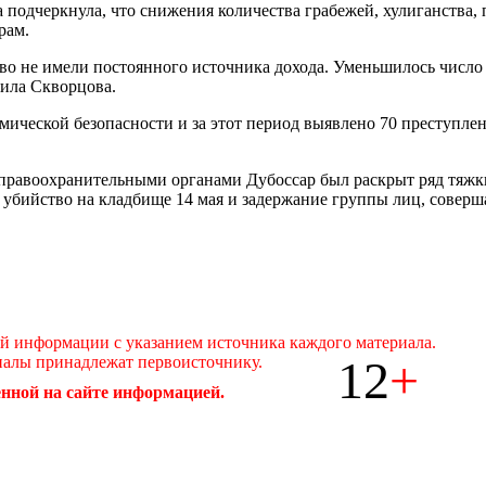
подчеркнула, что снижения количества грабежей, хулиганства,
рам.
о не имели постоянного источника дохода. Уменьшилось число л
тила Скворцова.
мической безопасности и за этот период выявлено 70 преступле
 правоохранительными органами Дубоссар был раскрыт ряд тяж
 убийство на кладбище 14 мая и задержание группы лиц, совер
ой информации с указанием источника каждого материала.
12
+
иалы принадлежат первоисточнику.
нной на сайте информацией.