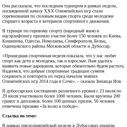
Она рассказала, что последним турниром в рамках недели,
посвященной началу XXX Олимпийских игр стали
соревнования по силовым видам спорта среди молодежи
старшего возраста и ветеранов спортивного движения.
В турнире по гиревому спорту (народный жим) и
пауэрлифтингу приняло участие более 150 человек из Киева,
Кишинева, Одессы, Николаева, Симферополя, Бельц,
Одинцовского района Московской области и Дубоссар.
«Прошедшая спортивная неделя показала, что у нас любят
спорт как дети и молодежь, так и взрослые. Нам удалось
выявить новые дарования, которые обязательно будем растить.
Надеемся, что добрые спортивные традиции сумеем
сохранить и повторить их перед началом зимних
Олимпийских игр 2014 года в Сочи», – сказала Зинаида Иов.
В дубоссарских состязаниях различного уровня с 23 июля по
29 июля участвовало более 1000 человек. Были вручены 200
грамот и дипломов, более 100 ценных призов, 50 человек
отмечены призами «За волю к победе».
Ссылка по теме:
В рамках предолимпийской недели в Дубоссарах прошли