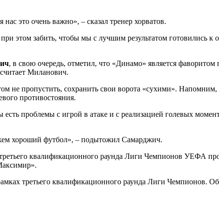
нас это очень важно», – сказал тренер хорватов.
 при этом забить, чтобы мы с лучшим результатом готовились к о
ич
, в свою очередь, отметил, что «Динамо» является фаворито
– считает Миланович.
том не пропустить, сохранить свои ворота «сухими». Напомним, 
евого противостояния.
 есть проблемы с игрой в атаке и с реализацией голевых момент
ажем хороший футбол», – подытожил Самарджич.
третьего квалификационного раунда Лиги Чемпионов УЕФА прой
«Максимир».
рамках третьего квалификационного раунда Лиги Чемпионов. Обе