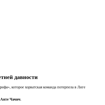
етней давности
ифа», которое хорватская команда потерпела в Лиге
»
Анте Чачич
.