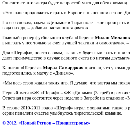
Он считает, что завтра будет непростой матч для обеих команд.
«Это шанс продолжить играть в Европе в нынешнем сезоне. Для 
По его словам, задача «Динамо» в Тирасполе – «не проиграть и
года назад», – добавил наставник хорватов.
Главный тренер футбольного клуба «Шериф»
Милан Миланов
выиграть у нее только за счет лучшей тактики и самоотдачи», 
Для «Шерифа», по его словам, главным будет выиграть и при э
дают преимущество в случае равного счета по итогам двухматч
Капитан «Шерифа»
Мирал Самарджич
признал, что у команды
подготовились к матчу с «Динамо».
«Мы весь сезон ждали таких игр. Я думаю, что завтра мы пок
Первый матч «ФК «Шериф» – ФК «Динамо» (Загреб) в рамках 
Ответная игра состоится через неделю в Загребе на стадионе 
В сезоне 2010-2011 годов «Шериф» играл с хорватами также в 
серии пенальти счастье улыбнулось тираспольской команде.
© 2012, «Новый Регион – Приднестровье»