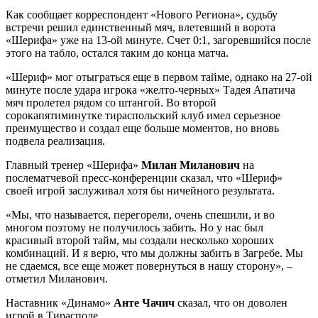
Как сообщает корреспондент «Нового Региона», судьбу
встречи решил единственный мяч, влетевший в ворота
«Шерифа» уже на 13-ой минуте. Счет 0:1, загоревшийся после
этого на табло, остался таким до конца матча.
«Шериф» мог отыграться еще в первом тайме, однако на 27-ой
минуте после удара игрока «желто-черных» Тадея Апатича
мяч пролетел рядом со штангой. Во второй
сорокапятиминутке тираспольский клуб имел серьезное
преимущество и создал еще больше моментов, но вновь
подвела реализация.
Главный тренер «Шерифа»
Милан Миланович
на
послематчевой пресс-конференции сказал, что «Шериф»
своей игрой заслуживал хотя бы ничейного результата.
«Мы, что называется, перегорели, очень спешили, и во
многом поэтому не получилось забить. Но у нас был
красивый второй тайм, мы создали несколько хороших
комбинаций. И я верю, что мы должны забить в Загребе. Мы
не сдаемся, все еще может повернуться в нашу сторону», –
отметил Миланович.
Наставник «Динамо»
Анте Чачич
сказал, что он доволен
игрой в Тирасполе.