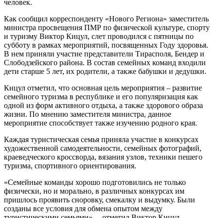
человек.
Как сообщил корреспонденту «Нового Региона» заместитель
министра просвещения ПМР по физической культуре, спорту
и туризму Виктор Кицул, слет проводился с пятницы по
субботу в рамках мероприятий, посвященных Году здоровья.
В нем приняли участие представители Тирасполя, Бендер и
Слободзейского района. В состав семейных команд входили
дети старше 5 лет, их родители, а также бабушки и дедушки.
Кицул отметил, что основная цель мероприятия – развитие
семейного туризма в республике и его популяризация как
одной из форм активного отдыха, а также здорового образа
жизни. По мнению заместителя министра, данное
мероприятие способствует также изучению родного края.
Каждая туристическая семья приняла участие в конкурсах
художественной самодеятельности, семейных фотографий,
краеведческого кроссворда, вязания узлов, техники пешего
туризма, спортивного ориентирования.
«Семейные команды хорошо подготовились не только
физически, но и морально, в различных конкурсах им
пришлось проявить сноровку, смекалку и выдумку. Были
созданы все условия для обмена опытом между
туристическими семьями», – отметил Виктор Кицул.