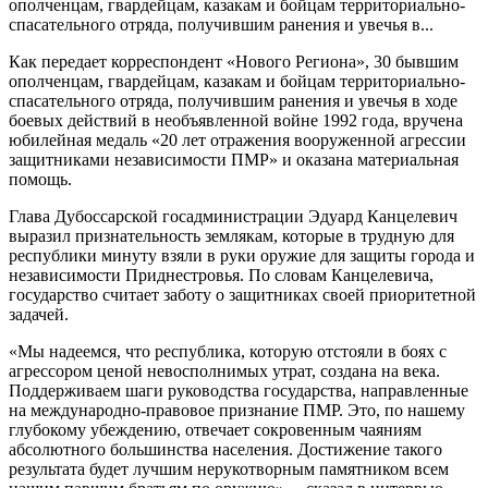
ополченцам, гвардейцам, казакам и бойцам территориально-
спасательного отряда, получившим ранения и увечья в...
Как передает корреспондент «Нового Региона», 30 бывшим
ополченцам, гвардейцам, казакам и бойцам территориально-
спасательного отряда, получившим ранения и увечья в ходе
боевых действий в необъявленной войне 1992 года, вручена
юбилейная медаль «20 лет отражения вооруженной агрессии
защитниками независимости ПМР» и оказана материальная
помощь.
Глава Дубоссарской госадминистрации Эдуард Канцелевич
выразил признательность землякам, которые в трудную для
республики минуту взяли в руки оружие для защиты города и
независимости Приднестровья. По словам Канцелевича,
государство считает заботу о защитниках своей приоритетной
задачей.
«Мы надеемся, что республика, которую отстояли в боях с
агрессором ценой невосполнимых утрат, создана на века.
Поддерживаем шаги руководства государства, направленные
на международно-правовое признание ПМР. Это, по нашему
глубокому убеждению, отвечает сокровенным чаяниям
абсолютного большинства населения. Достижение такого
результата будет лучшим нерукотворным памятником всем