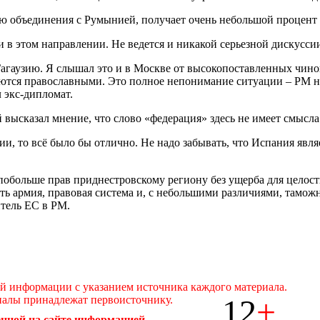
 объединения с Румынией, получает очень небольшой процент 
в этом направлении. Не ведется и никакой серьезной дискуссии
Гагаузию. Я слышал это и в Москве от высокопоставленных чино
ляются православными. Это полное непонимание ситуации – РМ н
 экс-дипломат.
высказал мнение, что слово «федерация» здесь не имеет смысла
сии, то всё было бы отлично. Не надо забывать, что Испания яв
побольше прав приднестровскому региону без ущерба для целост
ь армия, правовая система и, с небольшими различиями, тамож
тель ЕС в РМ.
ой информации с указанием источника каждого материала.
12
+
иалы принадлежат первоисточнику.
нной на сайте информацией.