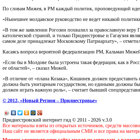
По словам Мижея, в РМ каждый политик, проповедующий идею
«Нынешнее молдавское руководство не ведет никакой политики 
«В том же заявлении Рогозин похвалил за православную веру 
католической страной, и только Приднестровье и Гагаузия яв
самом деле принадлежат Московскому Патриархату», – отметил
Касаясь вопроса вероятной федерализации РМ, Кальман Мижей 
«Если бы в Молдове была устроена такая федерация, как в Рос
ее областей», – сказал Мижей.
«В отличие от «плана Козака», Кишинев должен предоставить 
должна быть унитарным государством, но едиными должны быт
должен играть важную роль», – считает бывший спецпредстави
© 2012, «Новый Регион – Приднестровье»
Приднестровский интернет гид © 2011 - 2026 v.3.0
Все материалы взяты из открытых источников, средств массов
Наш сайт не является официальным СМИ и все права на матер
Мнение администрации сайта может не совпадать с размеще