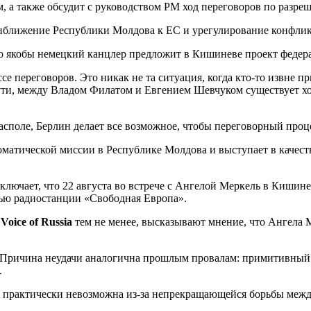
м, а также обсудит с руководством РМ ход переговоров по разр
иближение Республики Молдова к ЕС и урегулирование конфлик
то якобы немецкий канцлер предложит в Кишиневе проект федера
 переговоров. Это никак не та ситуация, когда кто-то извне п
ути, между Владом Филатом и Евгением Шевчуком существует хор
располе, Берлин делает все возможное, чтобы переговорный проц
оматической миссии в Республике Молдова и выступает в качес
ключает, что 22 августа во встрече с Ангелой Меркель в Кишин
рвью радиостанции «Свободная Европа».
Voice of Russia
тем не менее, высказывают мнение, что Ангела 
я. Причина неудачи аналогична прошлым провалам: примитивный
.
РМ практически невозможна из-за непрекращающейся борьбы меж