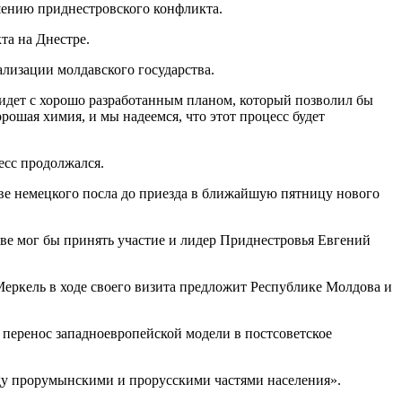
ешению приднестровского конфликта.
та на Днестре.
лизации молдавского государства.
ридет с хорошо разработанным планом, который позволил бы
ошая химия, и мы надеемся, что этот процесс будет
есс продолжался.
тве немецкого посла до приезда в ближайшую пятницу нового
еве мог бы принять участие и лидер Приднестровья Евгений
Меркель в ходе своего визита предложит Республике Молдова и
 перенос западноевропейской модели в постсоветское
ду прорумынскими и прорусскими частями населения».