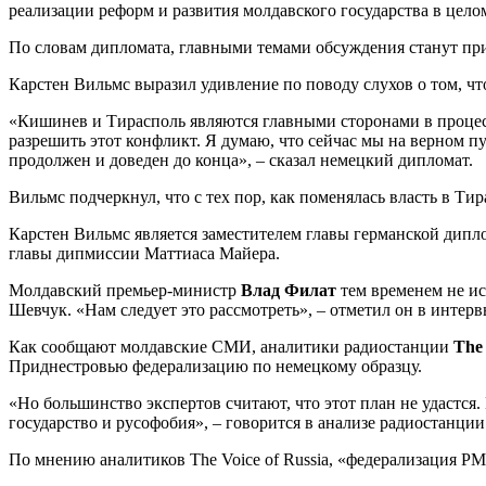
реализации реформ и развития молдавского государства в цело
По словам дипломата, главными темами обсуждения станут пр
Карстен Вильмс выразил удивление по поводу слухов о том, ч
«Кишинев и Тирасполь являются главными сторонами в процессе
разрешить этот конфликт. Я думаю, что сейчас мы на верном п
продолжен и доведен до конца», – сказал немецкий дипломат.
Вильмс подчеркнул, что с тех пор, как поменялась власть в Ти
Карстен Вильмс является заместителем главы германской дипл
главы дипмиссии Маттиаса Майера.
Молдавский премьер-министр
Влад Филат
тем временем не ис
Шевчук. «Нам следует это рассмотреть», – отметил он в инте
Как сообщают молдавские СМИ, аналитики радиостанции
The 
Приднестровью федерализацию по немецкому образцу.
«Но большинство экспертов считают, что этот план не удастс
государство и русофобия», – говорится в анализе радиостанции
По мнению аналитиков The Voice of Russia, «федерализация 