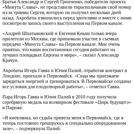
Братья Александр и Сергей Гринченко, победители проекта
«Минута Славы», не представили тираспольчанам свой номер
из-за травмы Сергея, которую он получил несколько дней
назад. Акробаты извинились перед зрителями и вместе с ними
посмотрели запись своего выступления на Первом канале.
«Андрей Шпатыковский и Евгения Кныш только вчера
прилетели из Москвы, где принимали участие в съемках
передачи «Минута Славы» на Первом канале. Мне очень
приятно, что наши воспитанники сегодня работают на
лучших площадках Европы и мира», – сказал Александр
Крачун.
Акробаты Игорь Гавва и Юлия Палий, отработав контракт в
Лондоне, приехали в Первомайск. «Сюда мы приезжаем
зарядиться энергией и тренироваться. В Первомайске созданы
все условия для плодотворной работы», – отметил Гавва.
Пара Игорь Гавва и Юлия Палий в 2010 году получила
серебряную медаль на всемирном фестивале «Цирк будущего»
в Париже.
«Я киевлянка, но судьба привела меня в Первомайск, где я
теперь постоянно тренируюсь в специально оборудованном
зале», – подчеркнула Палий.