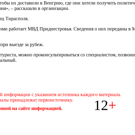
обы их доставили в Венгрию, где они хотели получить политиче
рия», – рассказали в организации.
иц Тирасполя.
 ними работает МВД Приднестровья. Сведения о них переданы в
при выезде за рубеж.
 туриста, можно проконсультироваться со специалистом, позвонив
иальный.
ой информации с указанием источника каждого материала.
12
+
иалы принадлежат первоисточнику.
нной на сайте информацией.