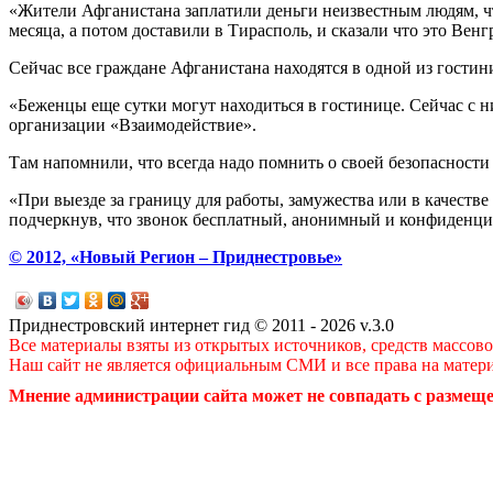
«Жители Афганистана заплатили деньги неизвестным людям, чт
месяца, а потом доставили в Тирасполь, и сказали что это Венг
Сейчас все граждане Афганистана находятся в одной из гостин
«Беженцы еще сутки могут находиться в гостинице. Сейчас с
организации «Взаимодействие».
Там напомнили, что всегда надо помнить о своей безопасности 
«При выезде за границу для работы, замужества или в качестве
подчеркнув, что звонок бесплатный, анонимный и конфиденц
© 2012, «Новый Регион – Приднестровье»
Приднестровский интернет гид © 2011 - 2026 v.3.0
Все материалы взяты из открытых источников, средств массов
Наш сайт не является официальным СМИ и все права на матер
Мнение администрации сайта может не совпадать с размеще