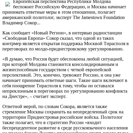
Европейская перспектива Республики Молдова
беспокоит Российскую Федерацию, и Москва начинает
принимать ответные меры в этом отношении, полагает
американский политолог, эксперт The Jamestown Foundation
Владимир Сокор...
Как сообщает «Новый Регион», в интервью радиостанции
«Свободная Европа» Сокор сказал, что одной из таких
контрмер является открытая поддержка Москвой Тирасполя в
переговорах по молдо-приднестровскому урегулированию.
«Я думаю, что Россия будет обеспокоена любой ситуацией,
при которой Молдова становится консолидированным и
жизнеспособным государством с четкой европейской
перспективой. Это, конечно, тревожит Россию, и она уже
начинает принимать ответные шаги. Такие шаги включают в
себя поощрение Тирасполя к тому, чтобы он оставался
непреклонным в переговорах по урегулированию конфликта
на Днестре», – считает эксперт.
Ответной мерой, по словам Сокора, является также
стремление Москвы сохранить на неопределенный срок на
территории Приднестровья российские войска. Политолог
также полагает, что в стратегию России «входит
беспрецедентное развитие в среде русскоязычного населения