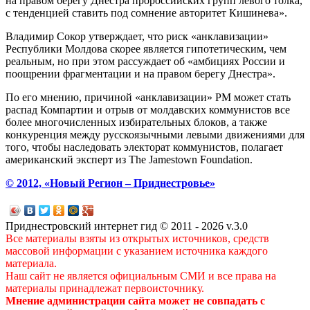
на правом берегу Днестра пророссийских групп левого толка,
с тенденцией ставить под сомнение авторитет Кишинева».
Владимир Сокор утверждает, что риск «анклавизации»
Республики Молдова скорее является гипотетическим, чем
реальным, но при этом рассуждает об «амбициях России и
поощрении фрагментации и на правом берегу Днестра».
По его мнению, причиной «анклавизации» РМ может стать
распад Компартии и отрыв от молдавских коммунистов все
более многочисленных избирательных блоков, а также
конкуренция между русскоязычными левыми движениями для
того, чтобы наследовать электорат коммунистов, полагает
американский эксперт из The Jamestown Foundation.
© 2012, «Новый Регион – Приднестровье»
Приднестровский интернет гид © 2011 - 2026 v.3.0
Все материалы взяты из открытых источников, средств
массовой информации с указанием источника каждого
материала.
Наш сайт не является официальным СМИ и все права на
материалы принадлежат первоисточнику.
Мнение администрации сайта может не совпадать с