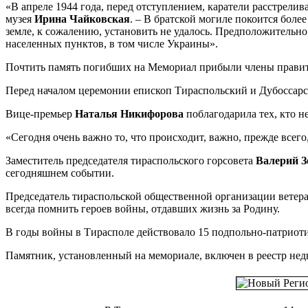
«В апреле 1944 года, перед отступлением, каратели расстрели
музея
Ирина Чайковская
. – В братской могиле покоится боле
земле, к сожалению, установить не удалось. Предположительно
населенных пунктов, в том числе Украины».
Почтить память погибших на Мемориал прибыли члены правите
Перед началом церемонии епископ Тираспольский и Дубоссар
Вице-премьер
Наталья Никифорова
поблагодарила тех, кто н
«Сегодня очень важно то, что происходит, важно, прежде всего,
Заместитель председателя тираспольского горсовета
Валерий 
сегодняшнем событии.
Председатель тираспольской общественной организации ветер
всегда помнить героев войны, отдавших жизнь за Родину.
В годы войны в Тирасполе действовало 15 подпольно-патриот
Памятник, установленный на мемориале, включен в реестр не