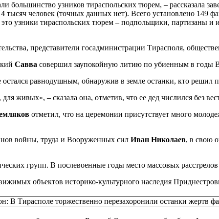
вали большинство узников тираспольских тюрем, – рассказала з
е 4 тысяч человек (точных данных нет). Всего установлено 149 ф
 это узники тираспольских тюрем – подпольщики, партизаны и и
льства, представители госадминистрации Тирасполя, обществе
ский
Савва
совершил заупокойную литию по убиенным в годы 
е остался равнодушным, обнаружив в земле останки, кто решил 
 для живых», – сказала она, отметив, что ее дед числился без вес
Земляков
отметил, что на церемонии присутствует много молодеж
анов войны, труда и Вооруженных сил
Иван Николаев
, в свою 
ических групп. В послевоенные годы место массовых расстрело
движимых объектов историко-культурного наследия Приднестров