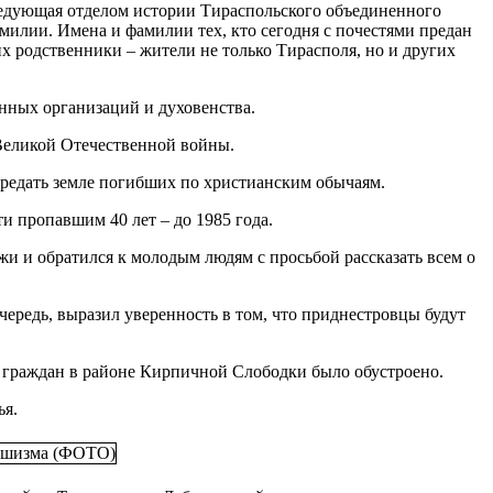
аведующая отделом истории Тираспольского объединенного
амилии. Имена и фамилии тех, кто сегодня с почестями предан
х родственники – жители не только Тирасполя, но и других
нных организаций и духовенства.
Великой Отечественной войны.
предать земле погибших по христианским обычаям.
ти пропавшим 40 лет – до 1985 года.
и и обратился к молодым людям с просьбой рассказать всем о
очередь, выразил уверенность в том, что приднестровцы будут
в граждан в районе Кирпичной Слободки было обустроено.
ья.