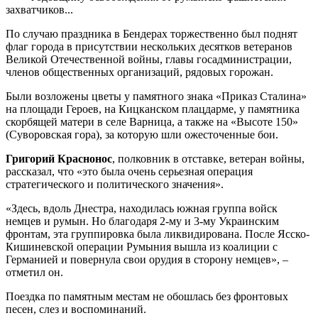
захватчиков...
По случаю праздника в Бендерах торжественно был поднят
флаг города в присутствии нескольких десятков ветеранов
Великой Отечественной войны, главы госадминистрации,
членов общественных организаций, рядовых горожан.
Были возложены цветы у памятного знака «Приказ Сталина»
на площади Героев, на Кицканском плацдарме, у памятника
скорбящей матери в селе Варница, а также на «Высоте 150»
(Суворовская гора), за которую шли ожесточенные бои.
Григорий Краснонос
, полковник в отставке, ветеран войны,
рассказал, что «это была очень серьезная операция
стратегического и политического значения».
«Здесь, вдоль Днестра, находилась южная группа войск
немцев и румын. Но благодаря 2-му и 3-му Украинским
фронтам, эта группировка была ликвидирована. После Ясско-
Кишиневской операции Румыния вышла из коалиции с
Германией и повернула свои орудия в сторону немцев», –
отметил он.
Поездка по памятным местам не обошлась без фронтовых
песен, слез и воспоминаний.