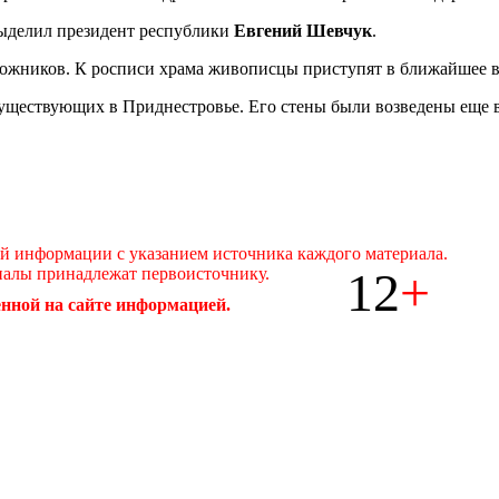
выделил президент республики
Евгений Шевчук
.
дожников. К росписи храма живописцы приступят в ближайшее в
существующих в Приднестровье. Его стены были возведены еще в
ой информации с указанием источника каждого материала.
12
+
иалы принадлежат первоисточнику.
нной на сайте информацией.