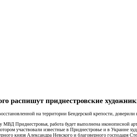
ого распишут приднестровские художник
восстановленной на территории Бендерской крепости, доверили 
бу МВД Приднестровья, работа будет выполнена иконописной ар
 котором участвовали известные в Приднестровье и в Украине х
рного князя Александра Невского и благоверного господаря Ст