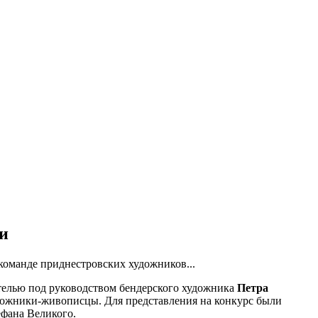
и
команде приднестровских художников...
телью под руководством бендерского художника
Петра
удожники-живописцы. Для представления на конкурс были
ефана Великого.