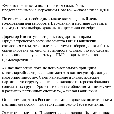
«Это позволит всем политическим силам быть
представленными в Верховном Совете», – сказал глава ЛДПР.
По его словам, необходимо также ввести единый день
голосования для выборов в Верховный и местные советы, и
проходить эти выборы должны в апреле или октябре.
Директор Института истории, государства и права
Приднестровского госуниверситета
Илья Галинский
согласился с тем, что в идеале система выборов должна быть
ориентирована на многопартийность. Однако, по его словам,
пропорциональную систему в ПМР вводить несколько
преждевременно.
«У нас население пока не понимает самого принципа
многопартийности, воспринимает это как некую «фасадную
многопартийность». Сами нынешние приднестровские
партии – это структуры, не выражающие интересов больших
социальных групп. Уровень их связи с обществом – ниже, чем
в развитых партийных системах», – сказал Галинский.
Он напомнил, что в России показатели доверия политическим
партиям невысоки – им верит лишь около 19% населения.
Эксперт считает, что Приднестровью подошла бы смешанная