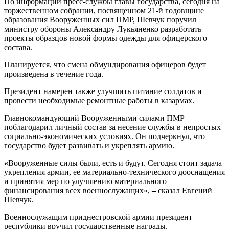
По информации пресс-службы главы государства, сегодня на
торжественном собрании, посвященном 21-й годовщине
образования Вооруженных сил ПМР, Шевчук поручил
министру обороны Александру Лукьяненко разработать
проекты образцов новой формы одежды для офицерского
состава.
Планируется, что смена обмундирования офицеров будет
произведена в течение года.
Президент намерен также улучшить питание солдатов и
провести необходимые ремонтные работы в казармах.
Главнокомандующий Вооруженными силами ПМР
поблагодарил личный состав за несение службы в непростых
социально-экономических условиях. Он подчеркнул, что
государство будет развивать и укреплять армию.
«
Вооруженные силы были, есть и будут. Сегодня стоит задача
укрепления армии, ее материально-технического дооснащения
и принятия мер по улучшению материального
финансирования всех военнослужащих»,
–
сказал Евгений
Шевчук.
Военнослужащим приднестровской армии президент
республики вручил государственные награды.