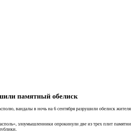
ушили памятный обелиск
полю, вандалы в ночь на 6 сентября разрушили обелиск жителя
споль», злоумышленники опрокинули две из трех плит памятника
публики.