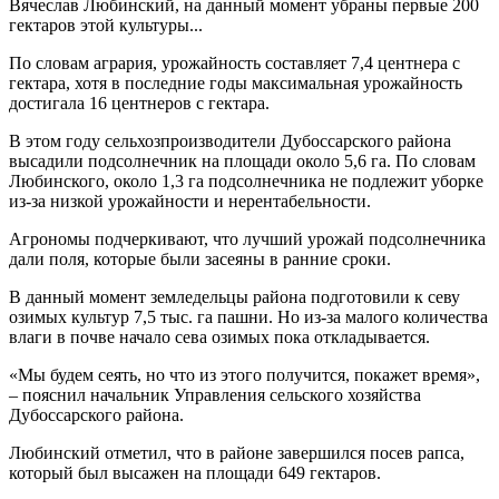
Вячеслав Любинский, на данный момент убраны первые 200
гектаров этой культуры...
По словам агрария, урожайность составляет 7,4 центнера с
гектара, хотя в последние годы максимальная урожайность
достигала 16 центнеров с гектара.
В этом году сельхозпроизводители Дубоссарского района
высадили подсолнечник на площади около 5,6 га. По словам
Любинского, около 1,3 га подсолнечника не подлежит уборке
из-за низкой урожайности и нерентабельности.
Агрономы подчеркивают, что лучший урожай подсолнечника
дали поля, которые были засеяны в ранние сроки.
В данный момент земледельцы района подготовили к севу
озимых культур 7,5 тыс. га пашни. Но из-за малого количества
влаги в почве начало сева озимых пока откладывается.
«Мы будем сеять, но что из этого получится, покажет время»,
– пояснил начальник Управления сельского хозяйства
Дубоссарского района.
Любинский отметил, что в районе завершился посев рапса,
который был высажен на площади 649 гектаров.