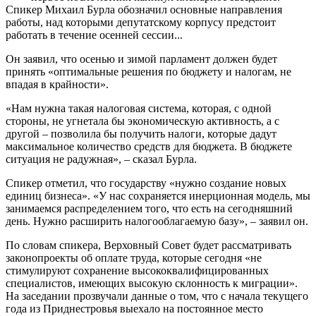
Cпикер Михаил Бурла обозначил основные направления
работы, над которыми депутатскому корпусу предстоит
работать в течение осенней сессии...
Он заявил, что осенью и зимой парламент должен будет
принять «оптимальные решения по бюджету и налогам, не
впадая в крайности».
«Нам нужна такая налоговая система, которая, с одной
стороны, не угнетала бы экономическую активность, а с
другой – позволила бы получить налоги, которые дадут
максимальное количество средств для бюджета. В бюджете
ситуация не радужная», – сказал Бурла.
Спикер отметил, что государству «нужно создание новых
единиц бизнеса». «У нас сохраняется инерционная модель, мы
занимаемся распределением того, что есть на сегодняшний
день. Нужно расширить налогооблагаемую базу», – заявил он.
По словам спикера, Верховный Совет будет рассматривать
законопроекты об оплате труда, которые сегодня «не
стимулируют сохранение высококвалифицированных
специалистов, имеющих высокую склонность к миграции».
На заседании прозвучали данные о том, что с начала текущего
года из Приднестровья выехало на постоянное место