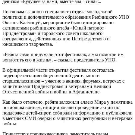
девизом «Будущее за нами, вместе мы – сила»...
По словам главного специалиста отдела молодежной
политики и дополнительного образования Рыбницкого УНО
Оксаны Калмацуй, мероприятие было инициировано
активистами рыбницкого штаба «Юный патриот
Приднестровья» и городского совета школьного
соуправления, действующих при Центре детского и
юношеского творчества.
«Ребята сами придумали этот фестиваль, а мы помогли им
воплотить его в жизнь», – сказала представитель УНО.
В официальной части открытия фестиваля состоялась
видеопрезентация общественной деятельности
старшеклассников – участие в акциях, форумах, встречах с
защитниками Приднестровья и ветеранами Великой
Отечественной войны и войны в Афганистане.
Как было отмечено, ребята заложили аллею Мира у памятника
погибшим воинам, инициировали проведение акций по
поддержке детей-сирот, собирали информацию и публиковали
в местных СМИ очерки о защитниках республики и ветеранах
войны.
Приветствуя старшеклассников, заместитель главы