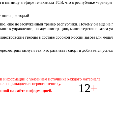
 в пятницу в эфире телеканала ТСВ, что в республике «тренеры
лимпиец, который
нию, еще не заслуженный тренер республики. Почему он еще не по
пают в управлении, госадминистрацию, министерство и затем уж
днестровские гребцы в составе сборной России завоевали медал
ересмотрим заслуги тех, кто развивает спорт и добивается успеха
ой информации с указанием источника каждого материала.
12
+
иалы принадлежат первоисточнику.
нной на сайте информацией.