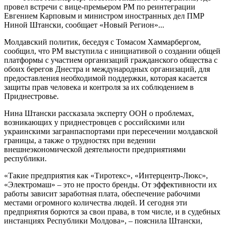
провел встречи с вице-премьером РМ по реинтеграции
Евгением Карповым и министром иностранных дел ПМР
Ниной Штански, сообщает «Новый Регион»...
Молдавский политик, беседуя с Томасом Хаммарбергом,
сообщил, что РМ выступила с инициативой о создании общей
платформы с участием организаций гражданского общества с
обоих берегов Днестра и международных организаций, для
предоставления необходимой поддержки, которая касается
защиты прав человека и контроля за их соблюдением в
Приднестровье.
Нина Штански рассказала эксперту ООН о проблемах,
возникающих у приднестровцев с российскими или
украинскими загранпаспортами при пересечении молдавской
границы, а также о трудностях при ведении
внешнеэкономической деятельности предприятиями
республики.
«Такие предприятия как «Тиротекс», «Интерцентр-Люкс»,
«Электромаш» – это не просто бренды. От эффективности их
работы зависит заработная плата, обеспечение рабочими
местами огромного количества людей. И сегодня эти
предприятия борются за свои права, в том числе, и в судебных
инстанциях Республики Молдова», – пояснила Штански,