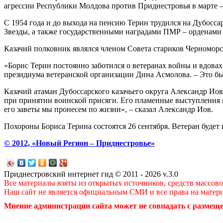
агрессии Республики Молдова против Приднестровья в марте – 
С 1954 года и до выхода на пенсию Терин трудился на Дубос
Звезды, а также государственными наградами ПМР – орденами 
Казачий полковник являлся членом Совета стариков Черноморск
«Борис Терин постоянно заботился о ветеранах войны и вдова
президиума ветеранской организации Дина Асмолова. – Это бы
Казачий атаман Дубоссарского казачьего округа Александр Ио
при принятии воинской присяги. Его пламенные выступления н
его заветы мы пронесем по жизни», – сказал Александр Иов.
Похороны Бориса Терина состоятся 26 сентября. Ветеран буде
© 2012, «Новый Регион – Приднестровье»
Приднестровский интернет гид © 2011 - 2026 v.3.0
Все материалы взяты из открытых источников, средств массов
Наш сайт не является официальным СМИ и все права на матер
Мнение администрации сайта может не совпадать с размеще