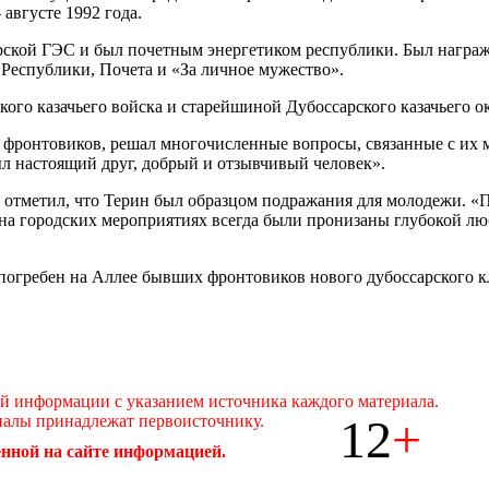
августе 1992 года.
сарской ГЭС и был почетным энергетиком республики. Был нагр
Республики, Почета и «За личное мужество».
ого казачьего войска и старейшиной Дубоссарского казачьего ок
х фронтовиков, решал многочисленные вопросы, связанные с их 
л настоящий друг, добрый и отзывчивый человек».
в отметил, что Терин был образцом подражания для молодежи. 
а городских мероприятиях всегда были пронизаны глубокой люб
т погребен на Аллее бывших фронтовиков нового дубоссарского 
ой информации с указанием источника каждого материала.
12
+
иалы принадлежат первоисточнику.
нной на сайте информацией.