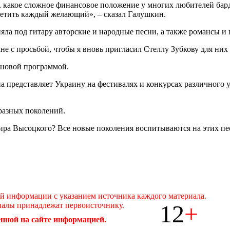
, какое сложное финансовое положение у многих любителей бар
етить каждый желающий», – сказал Галушкин.
лняла под гитару авторские и народные песни, а также романсы 
 с просьбой, чтобы я вновь пригласил Стеллу Зубкову для них 
с новой программой.
на представляет Украину на фестивалях и конкурсах различного у
 разных поколений.
ра Высоцкого? Все новые поколения воспитываются на этих пес
ой информации с указанием источника каждого материала.
12
+
иалы принадлежат первоисточнику.
нной на сайте информацией.