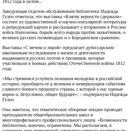
1812 года в целом...
Заведующая отделом обслуживания библиотеки Надежда
Гузун отметила, что выставка «Клятву верности сдержали»
состоит из художественной и научно-популярной литературы
и репродукций картин и рассказывает о вторжении в Россию
войск Наполеона, борьбе всего народа против захватчиков, о
великих русских полководцах и о Бородинском сражении.
Выставка «С мечом и лирой» предлагает дубоссарским
школьникам исследования о жизни и деятельности
выдающихся русских поэтов и прозаиков, которые
участвовали в боевых действиях Отечественной войны 1812
года.
«Мы стремимся углубить познания молодежи в российской
истории, приобщить ее к великим и немеркнущим событиям
славного боевого прошлого страны, с которой у нас единые
корни и, безусловно, общее будущее», – подчеркнула Надежда
Гузун.
Она заметила, что тематические обзорные лекции проводят
преподаватели общеобразовательных школ и
многопрофильного профессионального лицея. «Возможности
библиотеки, конечно, ограничены. Мы располагаем, в
основном, еще литературой советского периода издания и не