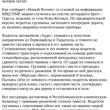
человек погиб.
Как сообщает «Новый Регион» со ссылкой на информацию
МВД ПМР, авария случилась на участке автодороги Брест –
Одесса, недалеко от села Ново-Котовск. По предварительной
версии, водитель грузовика, заглохшего посередине дороги,
не включил аварийно-осветительные приборы.
Водитель автомобиля «Ауди», ехавшего в попутном
направлении из Первомайска в Тирасполь, в темноте не
заметил грузовик и врезался в его заднюю часть.
Столкновение произошло в тот момент, когда водитель
стоявшего транспорта и подоспевший на помощь работник
сельхозбригады, расположенной неподалеку, пытались
сдвинуть грузовую машину с места. От удара их откинуло в
разные стороны. Грузовик сдвинулся с места и преградил
полосу встречного движения. В это время по ней двигался
мини-вэн «Мерседес-Вито», перевозивший 8 человек.
Пытаясь уйти от лобового столкновения, водитель мини-вэна
вывернул руль влево, съехал с проезжей части, поочередно
совершил наезд на два дерева и остановился в поле.
Все пассажиры доставлены в Республиканскую клиническую
больницу с травмами различной степени тяжести. Водителя
грузовика с переломами обеих ног также на машине скорой