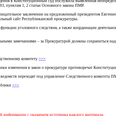
щения в Конституционный суд послужила выявленная неопределен
е 93, пунктам 1, 2 статьи Основного закона ПМР.
рицательное заключение на предложенный президентом Евгение
альный сайт Республиканской прокуратуры.
 функции уголовного следствия, а также координации деятельн
льными замечаниями – за Прокуратурой должны сохраниться над
дственному комитету
>>>
ики изменения в закон о прокуратуре противоречат Конституц
 ведомств переходят под управление Следственного комитета 
публики
>>>
ой информации с указанием источника каждого материала.