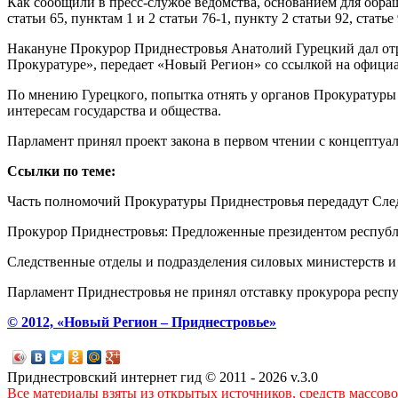
Как сообщили в пресс-службе ведомства, основанием для обра
статьи 65, пунктам 1 и 2 статьи 76-1, пункту 2 статьи 92, стать
Накануне Прокурор Приднестровья Анатолий Гурецкий дал от
Прокуратуре», передает «Новый Регион» со ссылкой на офици
По мнению Гурецкого, попытка отнять у органов Прокуратуры
интересам государства и общества.
Парламент принял проект закона в первом чтении с концептуа
Ссылки по теме:
Часть полномочий Прокуратуры Приднестровья передадут Сле
Прокурор Приднестровья: Предложенные президентом республ
Следственные отделы и подразделения силовых министерств и
Парламент Приднестровья не принял отставку прокурора рес
© 2012, «Новый Регион – Приднестровье»
Приднестровский интернет гид © 2011 - 2026 v.3.0
Все материалы взяты из открытых источников, средств массов