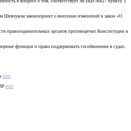
ность в вопросе о том, соответствует ли указ №627 пункту 3
м Шевчуком законопроект о внесении изменений в закон «О
ости правоохранительных органов противоречит Конституции и
зорные функции и право поддерживать гособвинение в судах.
ии
>>>
ПМР
>>>