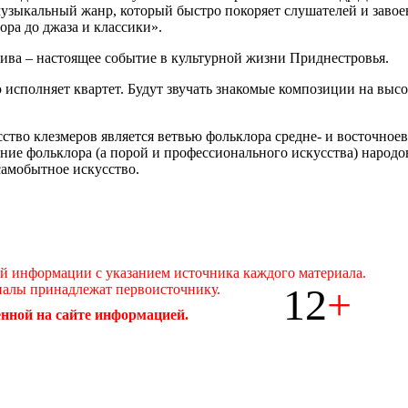
музыкальный жанр, который быстро покоряет слушателей и заво
ора до джазa и классики».
тива – настоящее событие в культурной жизни Приднестровья.
исполняет квартет. Будут звучать знакомые композиции на выс
тво клезмеров является ветвью фольклора средне- и восточное
ние фольклора (а порой и профессионального искусства) народов
 самобытное искусство.
ой информации с указанием источника каждого материала.
12
+
иалы принадлежат первоисточнику.
нной на сайте информацией.