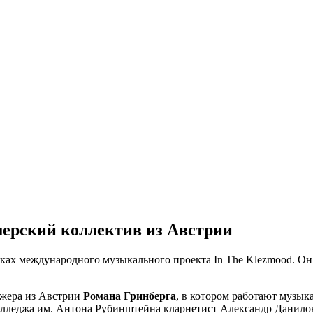
мерский коллектив из Австрии
ках международного музыкального проекта In The Klezmood. Он п
рижера из Австрии
Романа Гринберга
, в котором работают музык
олледжа им. Антона Рубинштейна кларнетист Александр Данилов