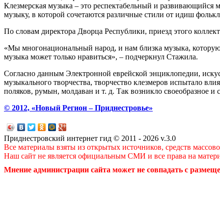
Клезмерская музыка – это респектабельный и развивающийся 
музыку, в которой сочетаются различные стили от идиш фолькл
По словам директора Дворца Республики, приезд этого коллек
«Мы многонациональный народ, и нам близка музыка, которую 
музыка может только нравиться», – подчеркнул Стажила.
Согласно данным Электронной еврейской энциклопедии, искусс
музыкального творчества, творчество клезмеров испытало влия
поляков, румын, молдаван и т. д. Так возникло своеобразное и
© 2012, «Новый Регион – Приднестровье»
Приднестровский интернет гид © 2011 - 2026 v.3.0
Все материалы взяты из открытых источников, средств массов
Наш сайт не является официальным СМИ и все права на матер
Мнение администрации сайта может не совпадать с размеще