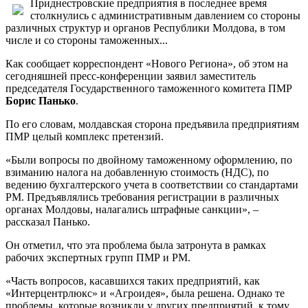
Приднестровские предприятия в последнее время
столкнулись с административным давлением со стороны
различных структур и органов Республики Молдова, в том
числе и со стороны таможенных...
Как сообщает корреспондент «Нового Региона», об этом на
сегодняшней пресс-конференции заявил заместитель
председателя Государственного таможенного комитета ПМР
Борис Панько
.
По его словам, молдавская сторона предъявила предприятиям
ПМР целый комплекс претензий.
«Были вопросы по двойному таможенному оформлению, по
взиманию налога на добавленную стоимость (НДС), по
ведению бухгалтерского учета в соответствии со стандартами
РМ. Предъявлялись требования регистрации в различных
органах Молдовы, налагались штрафные санкции», –
рассказал Панько.
Он отметил, что эта проблема была затронута в рамках
рабочих экспертных групп ПМР и РМ.
«Часть вопросов, касавшихся таких предприятий, как
«Интерцентрлюкс» и «Агроидея», была решена. Однако те
проблемы, которые возникли у других предприятий, к тому