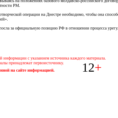
овываясь на положениях базового молдавско-российского догово
тности РМ.
ротворческой операции на Днестре необходимо, чтобы она спос
ей».
посла за официальную позицию РФ в отношении процесса урегу
ой информации с указанием источника каждого материала.
12
+
иалы принадлежат первоисточнику.
нной на сайте информацией.