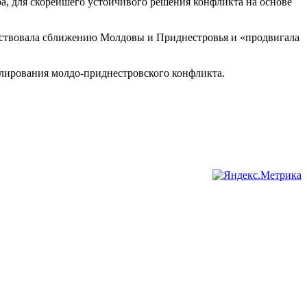
ра, для скорейшего устойчивого решения конфликта на основе
обствовала сближению Молдовы и Приднестровья и «продвигала
лирования молдо-приднестровского конфликта.