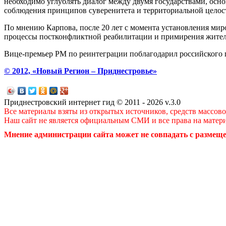
необходимо углублять диалог между двумя государствами, осн
соблюдения принципов суверенитета и территориальной целос
По мнению Карпова, после 20 лет с момента установления ми
процессы постконфликтной реабилитации и примирения жител
Вице-премьер РМ по реинтеграции поблагодарил российского 
© 2012, «Новый Регион – Приднестровье»
Приднестровский интернет гид © 2011 - 2026 v.3.0
Все материалы взяты из открытых источников, средств массов
Наш сайт не является официальным СМИ и все права на матер
Мнение администрации сайта может не совпадать с размеще