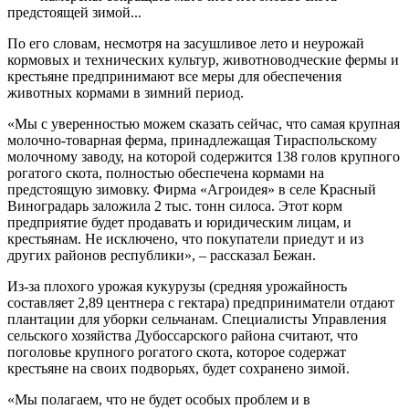
предстоящей зимой...
По его словам, несмотря на засушливое лето и неурожай
кормовых и технических культур, животноводческие фермы и
крестьяне предпринимают все меры для обеспечения
животных кормами в зимний период.
«Мы с уверенностью можем сказать сейчас, что самая крупная
молочно-товарная ферма, принадлежащая Тираспольскому
молочному заводу, на которой содержится 138 голов крупного
рогатого скота, полностью обеспечена кормами на
предстоящую зимовку. Фирма «Агроидея» в селе Красный
Виноградарь заложила 2 тыс. тонн силоса. Этот корм
предприятие будет продавать и юридическим лицам, и
крестьянам. Не исключено, что покупатели приедут и из
других районов республики», – рассказал Бежан.
Из-за плохого урожая кукурузы (средняя урожайность
составляет 2,89 центнера с гектара) предприниматели отдают
плантации для уборки сельчанам. Специалисты Управления
сельского хозяйства Дубоссарского района считают, что
поголовье крупного рогатого скота, которое содержат
крестьяне на своих подворьях, будет сохранено зимой.
«Мы полагаем, что не будет особых проблем и в