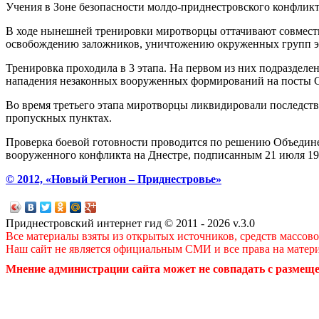
Учения в Зоне безопасности молдо-приднестровского конфлик
В ходе нынешней тренировки миротворцы оттачивают совместн
освобождению заложников, уничтожению окруженных групп эк
Тренировка проходила в 3 этапа. На первом из них подраздел
нападения незаконных вооруженных формирований на посты
Во время третьего этапа миротворцы ликвидировали последств
пропускных пунктах.
Проверка боевой готовности проводится по решению Объедине
вооруженного конфликта на Днестре, подписанным 21 июля 19
© 2012, «Новый Регион – Приднестровье»
Приднестровский интернет гид © 2011 - 2026 v.3.0
Все материалы взяты из открытых источников, средств массов
Наш сайт не является официальным СМИ и все права на матер
Мнение администрации сайта может не совпадать с размеще