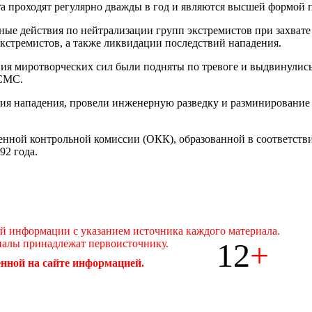
та проходят регулярно дважды в год и являются высшей формой
ые действия по нейтрализации групп экстремистов при захвате
стремистов, а также ликвидации последствий нападения.
ения миротворческих сил были подняты по тревоге и выдвинулис
 СМС.
ия нападения, провели инженерную разведку и разминирование 
нной контрольной комиссии (ОКК), образованной в соответств
92 года.
ой информации с указанием источника каждого материала.
12
+
иалы принадлежат первоисточнику.
нной на сайте информацией.