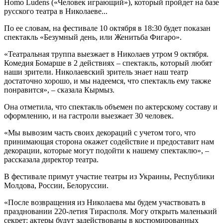
Homo Ludens («Человек играющий»), который пройдет на базе
русского театра в Николаеве...
По ее словам, на фестивале 10 октября в 18:30 будет показан
спектакль «Безумный день, или Женитьба Фигаро».
«Театральная труппа выезжает в Николаев утром 9 октября.
Комедия Бомарше в 2 действиях – спектакль, который любят
наши зрители. Николаевский зритель знает наш театр
достаточно хорошо, и мы надеемся, что спектакль ему также
понравится», – сказала Кырмыз.
Она отметила, что спектакль объемен по актерскому составу и
оформлению, и на гастроли выезжает 30 человек.
«Мы вывозим часть своих декораций с учетом того, что
принимающая сторона окажет содействие и предоставит нам
декорации, которые могут подойти к нашему спектаклю», –
рассказала директор театра.
В фестивале примут участие театры из Украины, Республики
Молдова, России, Белоруссии.
«После возвращения из Николаева мы будем участвовать в
праздновании 220-летия Тирасполя. Могу открыть маленький
секрет: актеры будут задействованы в костюмированных