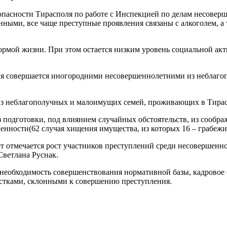
опасности Тирасполя по работе с Инспекцией по делам несове
енными, все чаще преступные проявления связаны с алкоголем, 
нормой жизни. При этом остается низким уровень социальной ак
оля совершается иногородними несовершеннолетними из неблаг
з неблагополучных и малоимущих семей, проживающих в Тирасп
 подготовки, под влиянием случайных обстоятельств, из сообра
нности(62 случая хищения имущества, из которых 16 – грабежи
 отмечается рост участников преступлений среди несовершеннол
Светлана Руснак.
я необходимость совершенствования нормативной базы, кадрово
остками, склонными к совершению преступления.