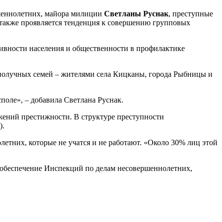
ршеннолетних, майора милиции
Светланы Руснак
, преступные
а также проявляется тенденция к совершению групповых
тивности населения и общественности в профилактике
ополучных семей – жителями села Кицканы, города Рыбницы и
оле», – добавила Светлана Руснак.
жений престижности. В структуре преступности
).
етних, которые не учатся и не работают. «Около 30% лиц этой
е обеспечение Инспекций по делам несовершеннолетних,