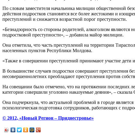
По словам заместителя начальника милиции общественной без
действия подростков становятся все более жестокими и изощр
преступлений и снижается возрастной порог преступности.
«Безнадзорность со стороны родителей, алкоголизм являются 
подростковой преступности», – добавила майор милиции.
Она отметила, что часть преступлений на территории Тирасп
населенных пунктов Республики Молдова.
«Также в совершении преступлений принимают участие дети и
В большинстве случаев подростки совершают преступления без
несовершеннолетних преобладают преступления против собстве
На совещании было отмечено, что на протяжении последних лет
категории совершили уголовно наказуемые деяния», – сказала 
Она подчеркнула, что актуальной проблемой в городе являетс
психологическая подготовка сотрудников, работающих с подр
© 2012, «Новый Регион – Приднестровье»