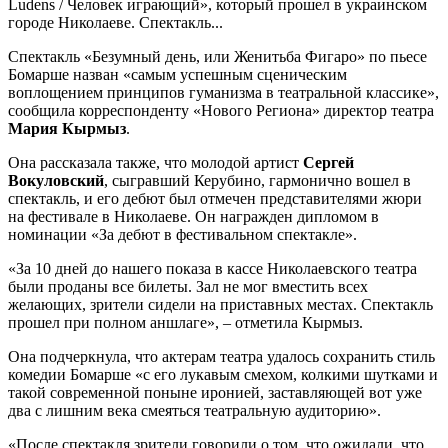
Ludens / Человек играющий», который прошел в украинском
городе Николаеве. Спектакль...
Спектакль «Безумный день, или Женитьба Фигаро» по пьесе
Бомарше назван «самым успешным сценическим
воплощением принципов гуманизма в театральной классике»,
сообщила корреспонденту «Нового Региона» директор театра
Мария Кырмыз
.
Она рассказала также, что молодой артист
Сергей
Вокуловский
, сыгравший Керубино, гармонично вошел в
спектакль, и его дебют был отмечен представителями жюри
на фестивале в Николаеве. Он награжден дипломом в
номинации «За дебют в фестивальном спектакле».
«За 10 дней до нашего показа в кассе Николаевского театра
были проданы все билеты. Зал не мог вместить всех
желающих, зрители сидели на приставных местах. Спектакль
прошел при полном аншлаге», – отметила Кырмыз.
Она подчеркнула, что актерам театра удалось сохранить стиль
комедии Бомарше «с его лукавым смехом, колкими шутками и
такой современной поныне иронией, заставляющей вот уже
два с лишним века смеяться театральную аудиторию».
«После спектакля зрители говорили о том, что ожидали, что