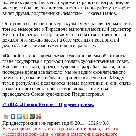
более аккуратен. Ведь если художник работает на родине, он
чувствует большую ответственность за свою работу, которую
видят друзья, родственники, земляки», – сказал Панов.
Он привел и другой пример: скульптуру Скорбящей матери на
том же мемориале в Тирасполе выполнил местный скульптор
Виктор Ткаченко, который «взял на себя ответственность и
доказал, что можно здесь, на базе местных предприятий,
делать даже такие монументальные работы».
«Весной, на последнем съезде художников, мы обратились к
главе государства с просьбой создать художественный совет.
Насколько я знаю, проект о худсовете разрабатывался, но в
последнее время все затихло, мы не видим окончательного
результата, нам не сообщают, принято ли решение. Между
тем, в республике появляются новые памятники, и они опять
создаются без совета профессионалов», – посетовал
председатель Союза художников Приднестровья.
© 2012, «Новый Регион – Приднестровье»
Приднестровский интернет гид © 2011 - 2026 v.3.0
Все материалы взяты из открытых источников, средств
массовой информации с указанием источника каждого