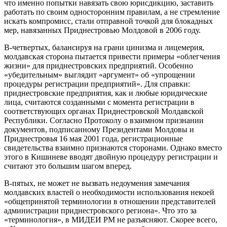
что именно попытки навязать свою юрисдикцию, заставить
работать по своим односторонним правилам, а не стремление
искать компромисс, стали отправной точкой для блокадных
мер, навязанных Приднестровью Молдовой в 2006 году.
В-четвертых, балансируя на грани цинизма и лицемерия,
молдавская сторона пытается привести примеры «облегчения
жизни» для приднестровских предприятий. Особенно
«убедительным» выглядит «аргумент» об «упрощении
процедуры регистрации предприятий». Для справки:
приднестровские предприятия, как и любые юридические
лица, считаются созданными с момента регистрации в
соответствующих органах Приднестровской Молдавской
Республики. Согласно Протоколу о взаимном признании
документов, подписанному Президентами Молдовы и
Приднестровья 16 мая 2001 года, регистрационные
свидетельства взаимно признаются сторонами. Однако вместо
этого в Кишиневе вводят двойную процедуру регистрации и
считают это большим шагом вперед.
В-пятых, не может не вызвать недоумения замечания
молдавских властей о необходимости использования некоей
«общепринятой терминологии в отношении представителей
администрации приднестровского региона». Что это за
«терминология», в МИДЕИ РМ не разъясняют. Скорее всего,