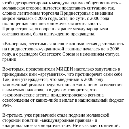
чтобы дезориентировать международную общественность –
молдавская сторона пытается представить ситуацию так,
словно легитимная торговля Приднестровья с внешним
миром началась с 2006 года, хотя, по сути, с 2006 года
полноценная внешнеэкономическая деятельность
Приднестровья, оговоренная ранее международными
соглашениями, была вынужденно прекращена.
«Во-первых, легитимная внешнеэкономическая деятельность
на приднестровско-украинской границе началась не в 2006
году, а с распадом Советского Союза и изменением статуса
границ.
Во-вторых, представители МИДЕИ настолько запутались в
приводимых ими «аргументах», что противоречат сами себе.
Так, ими утверждается, что введенный в 2006 году
таможенный режим предусматривал «механизм возмещения
взимаемых налогов», а в другом говорится, что
«экономические агенты приднестровского региона
освобождены от каких-либо выплат в национальный бюджет
РМ».
В-третьих, уже привычной стала подмена молдавской
стороной понятий «международные правила» и
«национальное законодательство». Не вызывает сомнений,