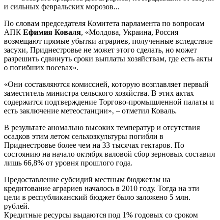
и сильных февральских морозов...
По словам председателя Комитета парламента по вопросам
АПК
Ефимия Коваля
, «Молдова, Украина, Россия
возмещают прямые убытки аграриев, полученные вследствие
засухи, Приднестровье не может этого сделать, но может
разрешить сдвинуть сроки выплаты хозяйствам, где есть акты
о погибших посевах».
«Они составляются комиссией, которую возглавляет первый
заместитель министра сельского хозяйства. В этих актах
содержится подтверждение Торгово-промышленной палаты и
есть заключение метеостанции», – отметил Коваль.
В результате аномально высоких температур и отсутствия
осадков этим летом сельхозкультуры погибли в
Приднестровье более чем на 33 тысячах гектаров. По
состоянию на начало октября валовой сбор зерновых составил
лишь 66,8% от уровня прошлого года.
Предоставление субсидий местным бюджетам на
кредитование аграриев началось в 2010 году. Тогда на эти
цели в республиканский бюджет было заложено 5 млн.
рублей.
Кредитные ресурсы выдаются под 1% годовых со сроком