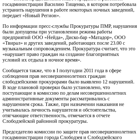
госадминистрации Василию Тищенко, в котором потребовала
устранить нарушения в работе некоторых ночных заведений,
передает «Новый Регион».
По информации пресс-службы Прокуратуры ПМР, нарушения
были допущены при установлении режима работы
предприятий ООО «Нейда», Диско-бар «Матадор», ООО
«Твирал» и других заведений, работающих после 23.00 с
музыкальным сопровождением. Прокуратура считает, что это
«нарушает право граждан на создание благоприятных
условий их отдыха в ночное время».
Сообщается также, что в I полугодии 2011 года в сфере
соблюдения прав несовершеннолетних граждан
слободзейскими прокурорами было выявлено 12 нарушений.
В ходе плановой проверки было установлено, что
поступающие в комиссию по делам несовершеннолетних
административные документы рассматривались с
нарушением срока. Также, при назначении наказания не
учитывалась личность нарушителя и обстоятельства,
отягчающие ответственность, отмечается в отчете
Слободзейской районной прокуратуры.
Председателю комиссии по защите прав несовершеннолетних
госадминистрации города Слободзея и Слободзейского