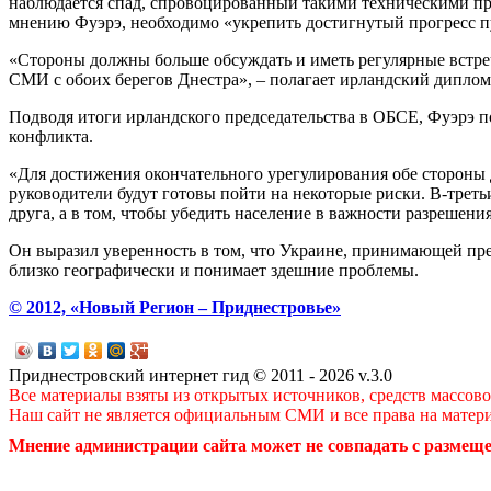
наблюдается спад, спровоцированный такими техническими пр
мнению Фуэрэ, необходимо «укрепить достигнутый прогресс пут
«Стороны должны больше обсуждать и иметь регулярные встреч
СМИ с обоих берегов Днестра», – полагает ирландский диплом
Подводя итоги ирландского председательства в ОБСЕ, Фуэрэ 
конфликта.
«Для достижения окончательного урегулирования обе стороны д
руководители будут готовы пойти на некоторые риски. В-третьи
друга, а в том, чтобы убедить население в важности разрешени
Он выразил уверенность в том, что Украине, принимающей пред
близко географически и понимает здешние проблемы.
© 2012, «Новый Регион – Приднестровье»
Приднестровский интернет гид © 2011 - 2026 v.3.0
Все материалы взяты из открытых источников, средств массов
Наш сайт не является официальным СМИ и все права на матер
Мнение администрации сайта может не совпадать с размеще