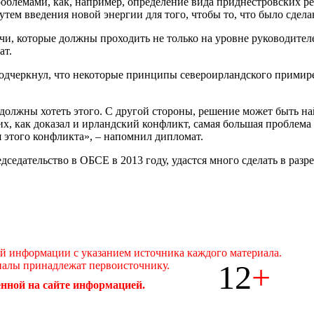
облемами, как, например, определение вида приднестровских р
ем введения новой энергии для того, чтобы то, что было сдела
и, которые должны проходить не только на уровне руководител
ат.
подчеркнул, что некоторые принципы североирландского примир
олжны хотеть этого. С другой стороны, решение может быть най
х, как доказал и ирландский конфликт, самая большая проблема 
я этого конфликта», – напомнил дипломат.
седательство в ОБСЕ в 2013 году, удастся много сделать в разр
ой информации с указанием источника каждого материала.
12
+
иалы принадлежат первоисточнику.
нной на сайте информацией.