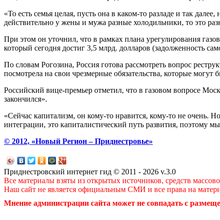
«То есть семья целая, пусть она в каком-то разладе и так дале
действительно у жены и мужа разные холодильники, то это разн
При этом он уточнил, что в рамках плана урегулирования газ
который сегодня достиг 3,5 млрд. долларов (задолженность само
По словам Рогозина, Россия готова рассмотреть вопрос рестру
посмотрела на свои чрезмерные обязательства, которые могут 
Российский вице-премьер отметил, что в газовом вопросе Моск
закончился».
«Сейчас капитализм, он кому-то нравится, кому-то не очень. 
интеграции, это капиталистический путь развития, поэтому мы
© 2012, «Новый Регион – Приднестровье»
Приднестровский интернет гид © 2011 - 2026 v.3.0
Все материалы взяты из открытых источников, средств массов
Наш сайт не является официальным СМИ и все права на матер
Мнение администрации сайта может не совпадать с размеще