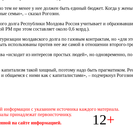
е, но тем не менее у нее должен быть единый бюджет. Когда у жен
ые семьи», – сказал Рогозин.
ового долга Республики Молдова Россия учитывает и образовавш
й РМ при этом составляет около 0,6 млрд.).
ктуризации молдавского долга по газовым контрактам, но «для э
быть использованы против нее же самой в отношении второго-тр
ва «исходит из интересов простых людей», но одновременно, по 
Но капитализм такой хищный, поэтому надо быть прагматиком. Р
 и общаемся с ними как с капиталистами», – подчеркнул Рогозин
ой информации с указанием источника каждого материала.
12
+
иалы принадлежат первоисточнику.
нной на сайте информацией.