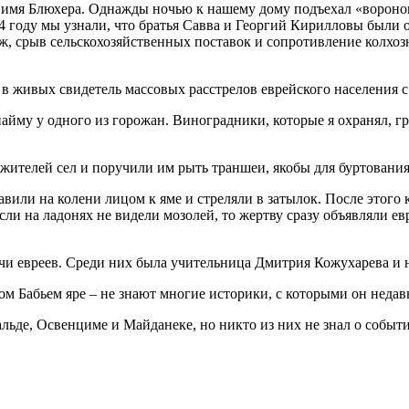
 имя Блюхера. Однажды ночью к нашему дому подъехал «воронок»
1964 году мы узнали, что братья Савва и Георгий Кирилловы был
 срыв сельскохозяйственных поставок и сопротивление колхозно
живых свидетель массовых расстрелов еврейского населения с 1
найму у одного из горожан. Виноградники, которые я охранял, г
жителей сел и поручили им рыть траншеи, якобы для буртования
авили на колени лицом к яме и стреляли в затылок. После этого
ли на ладонях не видели мозолей, то жертву сразу объявляли ев
сячи евреев. Среди них была учительница Дмитрия Кожухарева и 
ром Бабьем яре – не знают многие историки, с которыми он неда
льде, Освенциме и Майданеке, но никто из них не знал о событи