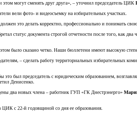
и этом могут сменять друг друга», – уточнил председатель ЦИК
тели вели фото- и видеосъемку на избирательных участках.
должен это делать корректно, профессионально и понимать свою 
тал статус документа строгой отчетности после того, как два 
 этом было сказано четко. Наши бюллетени имеют высокую степе
дателям, – сделать работу территориальных избирательных коми
 это был председатель с юридическим образованием, возглавлял
метил Денисенко.
дены два новых члена – работник ГУП «ГК Днестрэнерго»
Мари
 ЦИК с 22-й годовщиной со дня ее образования.