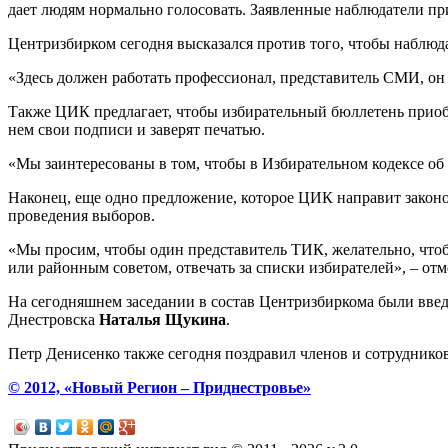
дает людям нормально голосовать. Заявленные наблюдатели пр
Центризбирком сегодня высказался против того, чтобы наблюда
«Здесь должен работать профессионал, представитель СМИ, он 
Также ЦИК предлагает, чтобы избирательный бюллетень приобре
нем свои подписи и заверят печатью.
«Мы заинтересованы в том, чтобы в Избирательном кодексе об
Наконец, еще одно предложение, которое ЦИК направит законо
проведения выборов.
«Мы просим, чтобы один представитель ТИК, желательно, чтобы
или районным советом, отвечать за списки избирателей», – от
На сегодняшнем заседании в состав Центризбиркома были вве
Днестровска
Наталья Щукина
.
Петр Денисенко также сегодня поздравил членов и сотрудников
© 2012, «Новый Регион – Приднестровье»