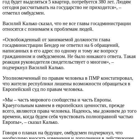
год будет выделяться 5 квартир, потребуется 380 лет. Людям
сегодня рассчитывать на государство не приходится», –
отметил омбудсмен.
Василий Калько сказал, что не все главы госадминистрации
относятся с понимаем к проблемам людей.
«Освобожденный от занимаемой должности глава
госадминистрации Бендер не ответил на 6 обращений,
написанных в его адрес по одному и тому же вопросу
гражданином и омбудсменом. Не было никакого ответа. Такая
реакция руководителя свидетельствует о многом», –
подчеркнул Василий Калько.
Уполномоченный по правам человека в ПМР констатировал,
что жители республики лишены возможности обращаться в
Европейский суд по правам человека.
«Мы – часть мирового сообщества и часть Европы.
Краеугольным камнем в европейских ценностях, прежде
всего, являются права человека. Надеюсь, мы доживем до того
времени, когда будем себя чувствовать полноправной частью
Европы», – сказал Калько.
Говоря о планах на будущее, омбудсмен подчеркнул, что
необходимо вносить изменения и дополнения в действующее