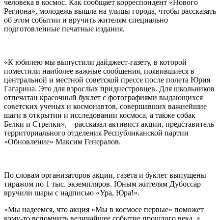
человека в космос. Как сообщает корреспондент «Нового
Региона», молодежь вышла на улицы города, чтобы рассказать
об этом событии и вручить жителям специально
подготовленные печатные издания.
«К юбилею мы выпустили дайджест-газету, в которой
поместили наиболее важные сообщения, появившиеся в
центральной и местной советской прессе после полета Юрия
Гагарина. Это для взрослых приднестровцев. Для школьников
отпечатан красочный буклет с фотографиями выдающихся
советских ученых и космонавтов, совершавших важнейшие
шаги в открытии и исследовании космоса, а также собак
Белки и Стрелки», – рассказал активист акции, представитель
территориального отделения Республиканской партии
«Обновление» Максим Генералов.
По словам организаторов акции, газета и буклет выпущены
тиражом по 1 тыс. экземпляров. Юным жителям Дубоссар
вручили шары с надписью «Ура, Юра!».
«Мы надеемся, что акция «Мы в космосе первые» поможет
кому-то вспомнить величайшее событие прошлого века, а