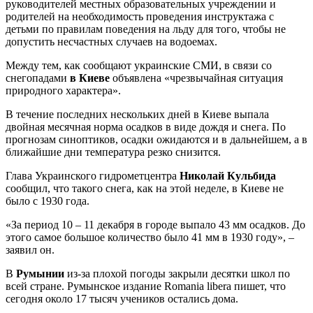
руководителей местных образовательных учреждении и
родителей на необходимость проведения инструктажа с
детьми по правилам поведения на льду для того, чтобы не
допустить несчастных случаев на водоемах.
Между тем, как сообщают украинские СМИ, в связи со
снегопадами
в
Киеве
объявлена «чрезвычайная ситуация
природного характера».
В течение последних нескольких дней в Киеве выпала
двойная месячная норма осадков в виде дождя и снега. По
прогнозам синоптиков, осадки ожидаются и в дальнейшем, а в
ближайшие дни температура резко снизится.
Глава Украинского гидрометцентра
Николай Кульбида
сообщил, что такого снега, как на этой неделе, в Киеве не
было с 1930 года.
«За период 10 – 11 декабря в городе выпало 43 мм осадков. До
этого самое большое количество было 41 мм в 1930 году», –
заявил он.
В
Румынии
из-за плохой погоды закрыли десятки школ по
всей стране. Румынское издание Romania libera пишет, что
сегодня около 17 тысяч учеников остались дома.