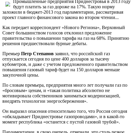
Промышленные предприятия Приднестровья в 2013 году
будут платить за газ дороже на 17%. Такую норму
заложили в бюджет-2013 год парламентарии, рассматривая
проект главного финансового закона во втором чтении...
Как передает корреспондент «Нового Региона», Верховный
Совет большинством голосов отклонил предложение
правительства о повышении тарифа на газ на 68%. Принятию
решения предшествовали бурные дебаты.
Премьер
Петр Степанов
заявил, что российский газ
отпускается сегодня по цене 400 долларов за тысячу
кубометров, и даже с учетом предложенного правительством
повышения газовый тариф будет на 150 долларов меньше
закупочной цены.
По словам премьера, предприятия много лет получали газ по
«бросовым» ценам, и «такая политика абсолютно не
мотивировала собственников заниматься модернизацией,
внедрять технологии энергосбережения».
Он выразил опасения относительно того, что Россия сегодня
«обкладывает Приднестровье газопроводами», и в какой-то
момент республика «останется с пустой газовой трубой».
Парламентарии, в свою очередь, отмечали, что столь резкое