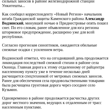
сильных заносов в районе железнодорожной станции
Ункитешты...
Как сообщил корреспонденту «Новый Регион» начальник
штаба Гражданской защиты Каменского района
Александр
Водзинский
, минувшей ночью в Приднестровье опять пошел
снег. По его словам, ранее объявленное для юга региона
штормовое предупреждение, расширено уже для всей
республики.
Согласно прогнозам синоптиков, ожидаются обильные
снежные осадки с усилением ветра.
Водзинский отметил, что на сегодняшний день продолжается
ликвидация последствий снежной стихии в районе села
Окница. Главная дорога к этому отдаленному от райцентра
населенному пункту уже в течение несколько дней
расчищается спецтехникой от метровых снежных заносов.
Ранее для обеспечения села продовольственными товарами
была расчищена грунтовая дорога через соседнее село
Кузьмин.
Одновременно в районе продолжается расчистка других
дорог местного значения, ведущих к отдаленным от трасс
населенным пунктами.