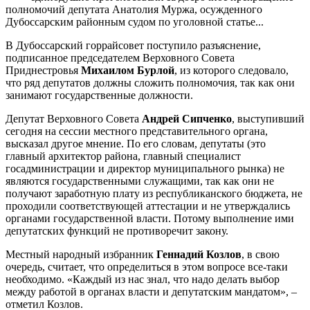
полномочий депутата Анатолия Муржа, осужденного
Дубоссарским районным судом по уголовной статье...
В Дубоссарский горрайсовет поступило разъяснение,
подписанное председателем Верховного Совета
Приднестровья
Михаилом Бурлой
, из которого следовало,
что ряд депутатов должны сложить полномочия, так как они
занимают государственные должности.
Депутат Верховного Совета
Андрей Сипченко
, выступивший
сегодня на сессии местного представительного органа,
высказал другое мнение. По его словам, депутаты (это
главный архитектор района, главный специалист
госадминистрации и директор муниципального рынка) не
являются государственными служащими, так как они не
получают заработную плату из республиканского бюджета, не
проходили соответствующей аттестации и не утверждались
органами государственной власти. Потому выполнение ими
депутатских функций не противоречит закону.
Местный народный избранник
Геннадий Козлов
, в свою
очередь, считает, что определиться в этом вопросе все-таки
необходимо. «Каждый из нас знал, что надо делать выбор
между работой в органах власти и депутатским мандатом», –
отметил Козлов.