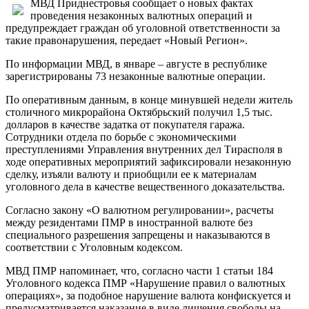
МВД Приднестровья сообщает о новых фактах
проведения незаконных валютных операций и
предупреждает граждан об уголовной ответственности за
такие правонарушения, передает «Новый Регион».
По информации МВД, в январе – августе в республике
зарегистрированы 73 незаконные валютные операции.
По оперативным данным, в конце минувшей недели житель
столичного микрорайона Октябрьский получил 1,5 тыс.
долларов в качестве задатка от покупателя гаража.
Сотрудники отдела по борьбе с экономическими
преступлениями Управления внутренних дел Тирасполя в
ходе оперативных мероприятий зафиксировали незаконную
сделку, изъяли валюту и приобщили ее к материалам
уголовного дела в качестве вещественного доказательства.
Согласно закону «О валютном регулировании», расчеты
между резидентами ПМР в иностранной валюте без
специального разрешения запрещены и наказываются в
соответствии с Уголовным кодексом.
МВД ПМР напоминает, что, согласно части 1 статьи 184
Уголовного кодекса ПМР «Нарушение правил о валютных
операциях», за подобное нарушение валюта конфискуется и
предусматривается наказание в виде лишения свободы на